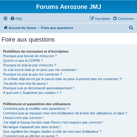
Forums Aerozone JMJ
FAQ
Inscription
Connexion
R
Accueil du forum
Foire aux questions
e
Foire aux questions
c
h
Problèmes de connexion et d’inscription
Pourquoi ai-je besoin de m’inscrire ?
e
Qu’est-ce que la COPPA ?
r
Pourquoi ne puis-je pas m’inscrire ?
Je suis inscrit mais je ne peux pas me connecter !
c
Pourquoi ne puis-je pas me connecter ?
Je m’étais déjà inscrit par le passé mais ne peux à présent plus me connecter ?!
h
J’ai perdu mon mot de passe !
e
Pourquoi suis-je déconnecté automatiquement ?
À quoi sert « Supprimer les cookies » ?
r
Préférences et paramètres des utilisateurs
Comment puis-je modifier mes paramètres ?
Comment puis-je masquer mon nom d’utilisateur de la liste des utilisateurs en ligne ?
L’heure n’est pas correcte !
J’ai réglé le fuseau horaire mais l’heure n’est toujours pas correcte !
Ma langue n’apparaît pas dans la liste !
Que signifient les images situées à côté de mon nom d’utilisateur ?
Comment puis-je afficher un avatar ?