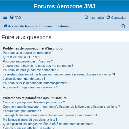
Forums Aerozone JMJ
FAQ
Inscription
Connexion
R
Accueil du forum
Foire aux questions
e
Foire aux questions
c
h
Problèmes de connexion et d’inscription
Pourquoi ai-je besoin de m’inscrire ?
e
Qu’est-ce que la COPPA ?
r
Pourquoi ne puis-je pas m’inscrire ?
Je suis inscrit mais je ne peux pas me connecter !
c
Pourquoi ne puis-je pas me connecter ?
Je m’étais déjà inscrit par le passé mais ne peux à présent plus me connecter ?!
h
J’ai perdu mon mot de passe !
e
Pourquoi suis-je déconnecté automatiquement ?
À quoi sert « Supprimer les cookies » ?
r
Préférences et paramètres des utilisateurs
Comment puis-je modifier mes paramètres ?
Comment puis-je masquer mon nom d’utilisateur de la liste des utilisateurs en ligne ?
L’heure n’est pas correcte !
J’ai réglé le fuseau horaire mais l’heure n’est toujours pas correcte !
Ma langue n’apparaît pas dans la liste !
Que signifient les images situées à côté de mon nom d’utilisateur ?
Comment puis-je afficher un avatar ?