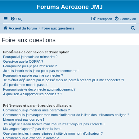
Forums Aerozone JMJ
FAQ
Inscription
Connexion
R
Accueil du forum
Foire aux questions
e
Foire aux questions
c
h
Problèmes de connexion et d’inscription
Pourquoi ai-je besoin de m’inscrire ?
e
Qu’est-ce que la COPPA ?
r
Pourquoi ne puis-je pas m’inscrire ?
Je suis inscrit mais je ne peux pas me connecter !
c
Pourquoi ne puis-je pas me connecter ?
Je m’étais déjà inscrit par le passé mais ne peux à présent plus me connecter ?!
h
J’ai perdu mon mot de passe !
e
Pourquoi suis-je déconnecté automatiquement ?
À quoi sert « Supprimer les cookies » ?
r
Préférences et paramètres des utilisateurs
Comment puis-je modifier mes paramètres ?
Comment puis-je masquer mon nom d’utilisateur de la liste des utilisateurs en ligne ?
L’heure n’est pas correcte !
J’ai réglé le fuseau horaire mais l’heure n’est toujours pas correcte !
Ma langue n’apparaît pas dans la liste !
Que signifient les images situées à côté de mon nom d’utilisateur ?
Comment puis-je afficher un avatar ?