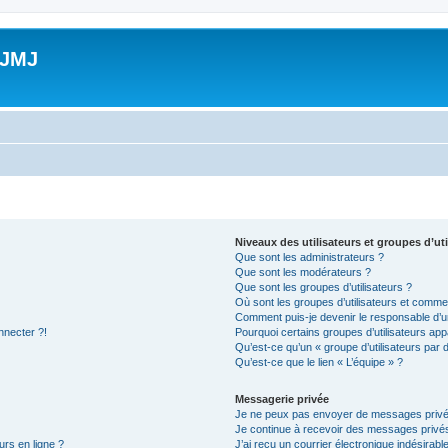
 JMJ
Niveaux des utilisateurs et groupes d’uti
Que sont les administrateurs ?
Que sont les modérateurs ?
Que sont les groupes d’utilisateurs ?
Où sont les groupes d’utilisateurs et commen
Comment puis-je devenir le responsable d’un
nnecter ?!
Pourquoi certains groupes d’utilisateurs app
Qu’est-ce qu’un « groupe d’utilisateurs par 
Qu’est-ce que le lien « L’équipe » ?
Messagerie privée
Je ne peux pas envoyer de messages privé
Je continue à recevoir des messages privés 
urs en ligne ?
J’ai reçu un courrier électronique indésirabl