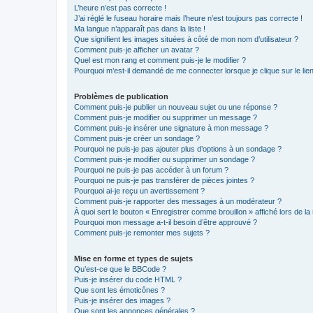
L’heure n’est pas correcte !
J’ai réglé le fuseau horaire mais l’heure n’est toujours pas correcte !
Ma langue n’apparaît pas dans la liste !
Que signifient les images situées à côté de mon nom d’utilisateur ?
Comment puis-je afficher un avatar ?
Quel est mon rang et comment puis-je le modifier ?
Pourquoi m’est-il demandé de me connecter lorsque je clique sur le lien 
Problèmes de publication
Comment puis-je publier un nouveau sujet ou une réponse ?
Comment puis-je modifier ou supprimer un message ?
Comment puis-je insérer une signature à mon message ?
Comment puis-je créer un sondage ?
Pourquoi ne puis-je pas ajouter plus d’options à un sondage ?
Comment puis-je modifier ou supprimer un sondage ?
Pourquoi ne puis-je pas accéder à un forum ?
Pourquoi ne puis-je pas transférer de pièces jointes ?
Pourquoi ai-je reçu un avertissement ?
Comment puis-je rapporter des messages à un modérateur ?
À quoi sert le bouton « Enregistrer comme brouillon » affiché lors de la 
Pourquoi mon message a-t-il besoin d’être approuvé ?
Comment puis-je remonter mes sujets ?
Mise en forme et types de sujets
Qu’est-ce que le BBCode ?
Puis-je insérer du code HTML ?
Que sont les émoticônes ?
Puis-je insérer des images ?
Que sont les annonces générales ?