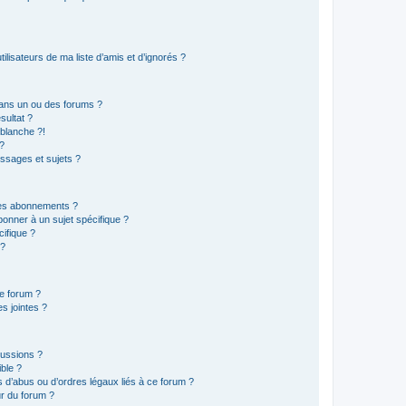
lisateurs de ma liste d’amis et d’ignorés ?
ans un ou des forums ?
sultat ?
blanche ?!
?
ssages et sujets ?
t les abonnements ?
onner à un sujet spécifique ?
ifique ?
 ?
ce forum ?
s jointes ?
cussions ?
ible ?
 d’abus ou d’ordres légaux liés à ce forum ?
r du forum ?