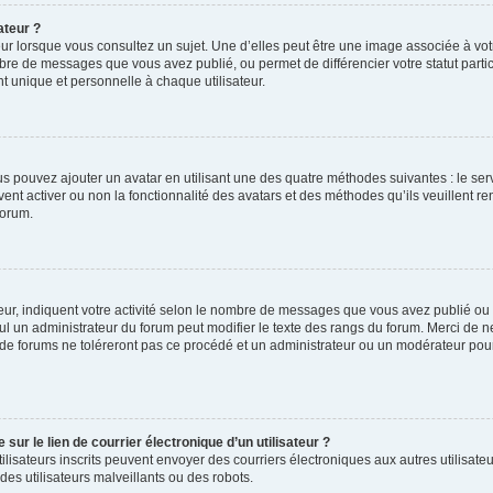
ateur ?
ur lorsque vous consultez un sujet. Une d’elles peut être une image associée à vo
mbre de messages que vous avez publié, ou permet de différencier votre statut parti
 unique et personnelle à chaque utilisateur.
ous pouvez ajouter un avatar en utilisant une des quatre méthodes suivantes : le serv
ent activer ou non la fonctionnalité des avatars et des méthodes qu’ils veuillent ren
forum.
ur, indiquent votre activité selon le nombre de messages que vous avez publié ou id
eul un administrateur du forum peut modifier le texte des rangs du forum. Merci de 
de forums ne toléreront pas ce procédé et un administrateur ou un modérateur pou
ur le lien de courrier électronique d’un utilisateur ?
s utilisateurs inscrits peuvent envoyer des courriers électroniques aux autres utili
es utilisateurs malveillants ou des robots.