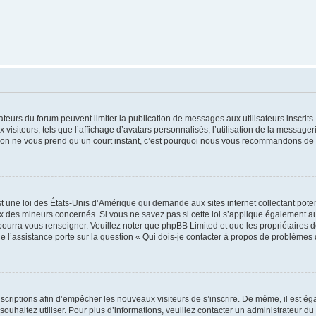
trateurs du forum peuvent limiter la publication de messages aux utilisateurs inscri
visiteurs, tels que l’affichage d’avatars personnalisés, l’utilisation de la messager
ription ne vous prend qu’un court instant, c’est pourquoi nous vous recommandons de l
t une loi des États-Unis d’Amérique qui demande aux sites internet collectant pot
 des mineurs concernés. Si vous ne savez pas si cette loi s’applique également au
 pourra vous renseigner. Veuillez noter que phpBB Limited et que les propriétaires
ue l’assistance porte sur la question « Qui dois-je contacter à propos de problèmes 
inscriptions afin d’empêcher les nouveaux visiteurs de s’inscrire. De même, il est é
s souhaitez utiliser. Pour plus d’informations, veuillez contacter un administrateur du