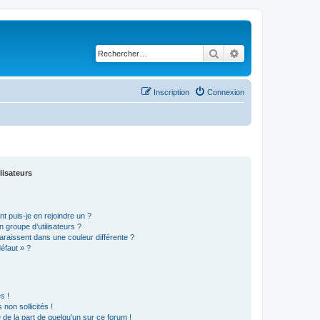
Rechercher
Recherche avancé
Inscription
Connexion
lisateurs
t puis-je en rejoindre un ?
 groupe d’utilisateurs ?
araissent dans une couleur différente ?
défaut » ?
s !
non sollicités !
e de la part de quelqu’un sur ce forum !