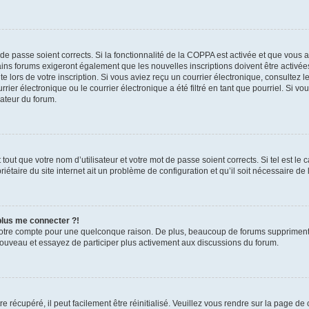
t de passe soient corrects. Si la fonctionnalité de la COPPA est activée et que vous 
ains forums exigeront également que les nouvelles inscriptions doivent être activée
te lors de votre inscription. Si vous aviez reçu un courrier électronique, consultez l
r électronique ou le courrier électronique a été filtré en tant que pourriel. Si vo
rateur du forum.
out que votre nom d’utilisateur et votre mot de passe soient corrects. Si tel est le
iétaire du site internet ait un problème de configuration et qu’il soit nécessaire de l
 plus me connecter ?!
votre compte pour une quelconque raison. De plus, beaucoup de forums suppriment pér
 nouveau et essayez de participer plus activement aux discussions du forum.
 récupéré, il peut facilement être réinitialisé. Veuillez vous rendre sur la page de