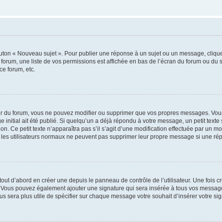
outon « Nouveau sujet ». Pour publier une réponse à un sujet ou un message, cliqu
 forum, une liste de vos permissions est affichée en bas de l’écran du forum ou du
ce forum, etc.
r du forum, vous ne pouvez modifier ou supprimer que vos propres messages. Vou
 initial ait été publié. Si quelqu’un a déjà répondu à votre message, un petit text
ion. Ce petit texte n’apparaîtra pas s’il s’agit d’une modification effectuée par un 
ue les utilisateurs normaux ne peuvent pas supprimer leur propre message si une ré
ut d’abord en créer une depuis le panneau de contrôle de l’utilisateur. Une fois c
ure. Vous pouvez également ajouter une signature qui sera insérée à tous vos mess
 vous sera plus utile de spécifier sur chaque message votre souhait d’insérer votre si