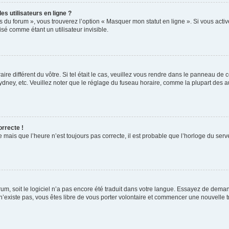
s utilisateurs en ligne ?
s du forum », vous trouverez l’option « Masquer mon statut en ligne ». Si vous activ
é comme étant un utilisateur invisible.
aire différent du vôtre. Si tel était le cas, veuillez vous rendre dans le panneau de co
ey, etc. Veuillez noter que le réglage du fuseau horaire, comme la plupart des autr
orrecte !
 mais que l’heure n’est toujours pas correcte, il est probable que l’horloge du serve
orum, soit le logiciel n’a pas encore été traduit dans votre langue. Essayez de deman
 n’existe pas, vous êtes libre de vous porter volontaire et commencer une nouvelle t