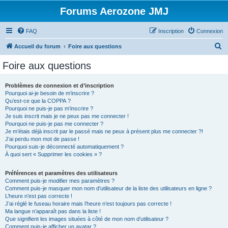
Forums Aerozone JMJ
FAQ
Inscription
Connexion
R
Accueil du forum
Foire aux questions
e
Foire aux questions
c
h
Problèmes de connexion et d’inscription
Pourquoi ai-je besoin de m’inscrire ?
e
Qu’est-ce que la COPPA ?
r
Pourquoi ne puis-je pas m’inscrire ?
Je suis inscrit mais je ne peux pas me connecter !
c
Pourquoi ne puis-je pas me connecter ?
Je m’étais déjà inscrit par le passé mais ne peux à présent plus me connecter ?!
h
J’ai perdu mon mot de passe !
e
Pourquoi suis-je déconnecté automatiquement ?
À quoi sert « Supprimer les cookies » ?
r
Préférences et paramètres des utilisateurs
Comment puis-je modifier mes paramètres ?
Comment puis-je masquer mon nom d’utilisateur de la liste des utilisateurs en ligne ?
L’heure n’est pas correcte !
J’ai réglé le fuseau horaire mais l’heure n’est toujours pas correcte !
Ma langue n’apparaît pas dans la liste !
Que signifient les images situées à côté de mon nom d’utilisateur ?
Comment puis-je afficher un avatar ?