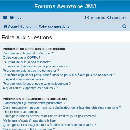
Forums Aerozone JMJ
FAQ
Inscription
Connexion
R
Accueil du forum
Foire aux questions
e
Foire aux questions
c
h
Problèmes de connexion et d’inscription
Pourquoi ai-je besoin de m’inscrire ?
e
Qu’est-ce que la COPPA ?
r
Pourquoi ne puis-je pas m’inscrire ?
Je suis inscrit mais je ne peux pas me connecter !
c
Pourquoi ne puis-je pas me connecter ?
Je m’étais déjà inscrit par le passé mais ne peux à présent plus me connecter ?!
h
J’ai perdu mon mot de passe !
e
Pourquoi suis-je déconnecté automatiquement ?
À quoi sert « Supprimer les cookies » ?
r
Préférences et paramètres des utilisateurs
Comment puis-je modifier mes paramètres ?
Comment puis-je masquer mon nom d’utilisateur de la liste des utilisateurs en ligne ?
L’heure n’est pas correcte !
J’ai réglé le fuseau horaire mais l’heure n’est toujours pas correcte !
Ma langue n’apparaît pas dans la liste !
Que signifient les images situées à côté de mon nom d’utilisateur ?
Comment puis-je afficher un avatar ?