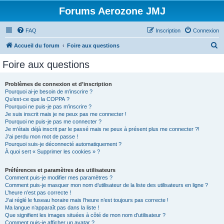
Forums Aerozone JMJ
FAQ
Inscription
Connexion
R
Accueil du forum
Foire aux questions
e
Foire aux questions
c
h
Problèmes de connexion et d’inscription
Pourquoi ai-je besoin de m’inscrire ?
e
Qu’est-ce que la COPPA ?
r
Pourquoi ne puis-je pas m’inscrire ?
Je suis inscrit mais je ne peux pas me connecter !
c
Pourquoi ne puis-je pas me connecter ?
Je m’étais déjà inscrit par le passé mais ne peux à présent plus me connecter ?!
h
J’ai perdu mon mot de passe !
e
Pourquoi suis-je déconnecté automatiquement ?
À quoi sert « Supprimer les cookies » ?
r
Préférences et paramètres des utilisateurs
Comment puis-je modifier mes paramètres ?
Comment puis-je masquer mon nom d’utilisateur de la liste des utilisateurs en ligne ?
L’heure n’est pas correcte !
J’ai réglé le fuseau horaire mais l’heure n’est toujours pas correcte !
Ma langue n’apparaît pas dans la liste !
Que signifient les images situées à côté de mon nom d’utilisateur ?
Comment puis-je afficher un avatar ?