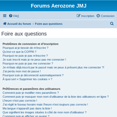
Forums Aerozone JMJ
FAQ
Inscription
Connexion
R
Accueil du forum
Foire aux questions
e
Foire aux questions
c
h
Problèmes de connexion et d’inscription
Pourquoi ai-je besoin de m’inscrire ?
e
Qu’est-ce que la COPPA ?
r
Pourquoi ne puis-je pas m’inscrire ?
Je suis inscrit mais je ne peux pas me connecter !
c
Pourquoi ne puis-je pas me connecter ?
Je m’étais déjà inscrit par le passé mais ne peux à présent plus me connecter ?!
h
J’ai perdu mon mot de passe !
e
Pourquoi suis-je déconnecté automatiquement ?
À quoi sert « Supprimer les cookies » ?
r
Préférences et paramètres des utilisateurs
Comment puis-je modifier mes paramètres ?
Comment puis-je masquer mon nom d’utilisateur de la liste des utilisateurs en ligne ?
L’heure n’est pas correcte !
J’ai réglé le fuseau horaire mais l’heure n’est toujours pas correcte !
Ma langue n’apparaît pas dans la liste !
Que signifient les images situées à côté de mon nom d’utilisateur ?
Comment puis-je afficher un avatar ?