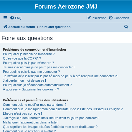
Forums Aerozone JMJ
FAQ
Inscription
Connexion
R
Accueil du forum
Foire aux questions
e
Foire aux questions
c
h
Problèmes de connexion et d’inscription
Pourquoi ai-je besoin de m’inscrire ?
e
Qu’est-ce que la COPPA ?
r
Pourquoi ne puis-je pas m’inscrire ?
Je suis inscrit mais je ne peux pas me connecter !
c
Pourquoi ne puis-je pas me connecter ?
Je m’étais déjà inscrit par le passé mais ne peux à présent plus me connecter ?!
h
J’ai perdu mon mot de passe !
e
Pourquoi suis-je déconnecté automatiquement ?
À quoi sert « Supprimer les cookies » ?
r
Préférences et paramètres des utilisateurs
Comment puis-je modifier mes paramètres ?
Comment puis-je masquer mon nom d’utilisateur de la liste des utilisateurs en ligne ?
L’heure n’est pas correcte !
J’ai réglé le fuseau horaire mais l’heure n’est toujours pas correcte !
Ma langue n’apparaît pas dans la liste !
Que signifient les images situées à côté de mon nom d’utilisateur ?
Comment puis-je afficher un avatar ?