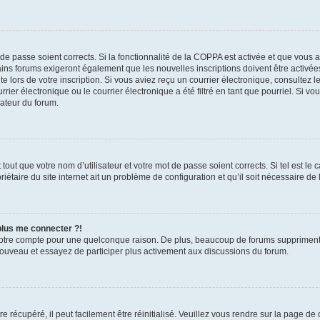
t de passe soient corrects. Si la fonctionnalité de la COPPA est activée et que vous 
ains forums exigeront également que les nouvelles inscriptions doivent être activée
te lors de votre inscription. Si vous aviez reçu un courrier électronique, consultez l
r électronique ou le courrier électronique a été filtré en tant que pourriel. Si vo
rateur du forum.
out que votre nom d’utilisateur et votre mot de passe soient corrects. Si tel est le
iétaire du site internet ait un problème de configuration et qu’il soit nécessaire de l
 plus me connecter ?!
votre compte pour une quelconque raison. De plus, beaucoup de forums suppriment pér
 nouveau et essayez de participer plus activement aux discussions du forum.
 récupéré, il peut facilement être réinitialisé. Veuillez vous rendre sur la page de