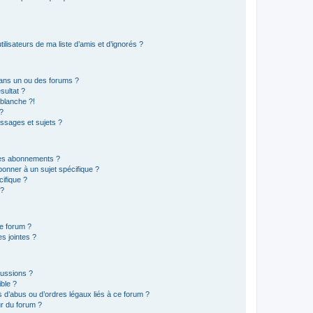
lisateurs de ma liste d’amis et d’ignorés ?
ans un ou des forums ?
sultat ?
blanche ?!
?
ssages et sujets ?
t les abonnements ?
onner à un sujet spécifique ?
ifique ?
 ?
ce forum ?
s jointes ?
cussions ?
ible ?
 d’abus ou d’ordres légaux liés à ce forum ?
r du forum ?