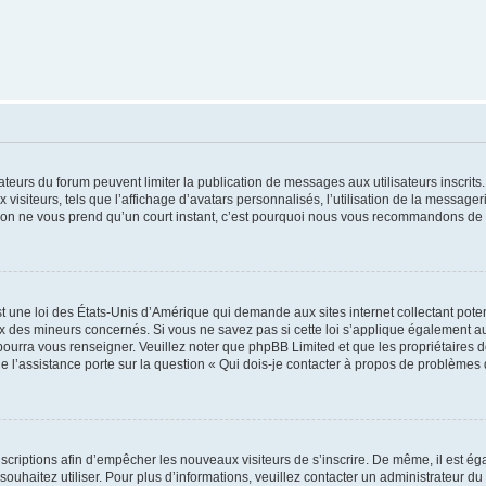
trateurs du forum peuvent limiter la publication de messages aux utilisateurs inscri
visiteurs, tels que l’affichage d’avatars personnalisés, l’utilisation de la messager
ription ne vous prend qu’un court instant, c’est pourquoi nous vous recommandons de l
t une loi des États-Unis d’Amérique qui demande aux sites internet collectant pot
 des mineurs concernés. Si vous ne savez pas si cette loi s’applique également au
 pourra vous renseigner. Veuillez noter que phpBB Limited et que les propriétaires
ue l’assistance porte sur la question « Qui dois-je contacter à propos de problèmes 
inscriptions afin d’empêcher les nouveaux visiteurs de s’inscrire. De même, il est é
s souhaitez utiliser. Pour plus d’informations, veuillez contacter un administrateur du