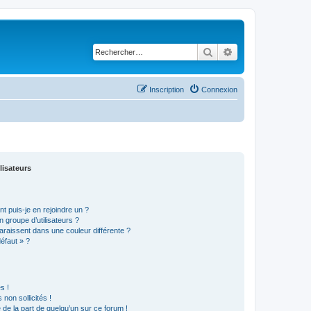
Rechercher
Recherche avancé
Inscription
Connexion
lisateurs
t puis-je en rejoindre un ?
 groupe d’utilisateurs ?
araissent dans une couleur différente ?
défaut » ?
s !
non sollicités !
e de la part de quelqu’un sur ce forum !