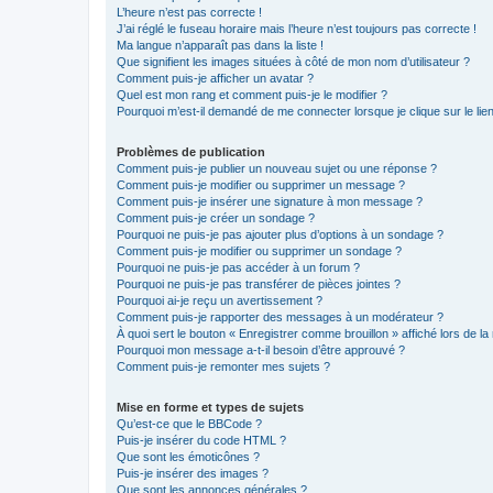
L’heure n’est pas correcte !
J’ai réglé le fuseau horaire mais l’heure n’est toujours pas correcte !
Ma langue n’apparaît pas dans la liste !
Que signifient les images situées à côté de mon nom d’utilisateur ?
Comment puis-je afficher un avatar ?
Quel est mon rang et comment puis-je le modifier ?
Pourquoi m’est-il demandé de me connecter lorsque je clique sur le lien 
Problèmes de publication
Comment puis-je publier un nouveau sujet ou une réponse ?
Comment puis-je modifier ou supprimer un message ?
Comment puis-je insérer une signature à mon message ?
Comment puis-je créer un sondage ?
Pourquoi ne puis-je pas ajouter plus d’options à un sondage ?
Comment puis-je modifier ou supprimer un sondage ?
Pourquoi ne puis-je pas accéder à un forum ?
Pourquoi ne puis-je pas transférer de pièces jointes ?
Pourquoi ai-je reçu un avertissement ?
Comment puis-je rapporter des messages à un modérateur ?
À quoi sert le bouton « Enregistrer comme brouillon » affiché lors de la 
Pourquoi mon message a-t-il besoin d’être approuvé ?
Comment puis-je remonter mes sujets ?
Mise en forme et types de sujets
Qu’est-ce que le BBCode ?
Puis-je insérer du code HTML ?
Que sont les émoticônes ?
Puis-je insérer des images ?
Que sont les annonces générales ?