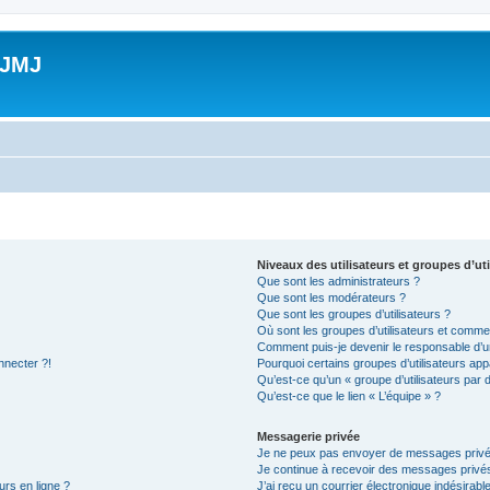
 JMJ
Niveaux des utilisateurs et groupes d’uti
Que sont les administrateurs ?
Que sont les modérateurs ?
Que sont les groupes d’utilisateurs ?
Où sont les groupes d’utilisateurs et commen
Comment puis-je devenir le responsable d’un
nnecter ?!
Pourquoi certains groupes d’utilisateurs app
Qu’est-ce qu’un « groupe d’utilisateurs par 
Qu’est-ce que le lien « L’équipe » ?
Messagerie privée
Je ne peux pas envoyer de messages privé
Je continue à recevoir des messages privés 
urs en ligne ?
J’ai reçu un courrier électronique indésirabl