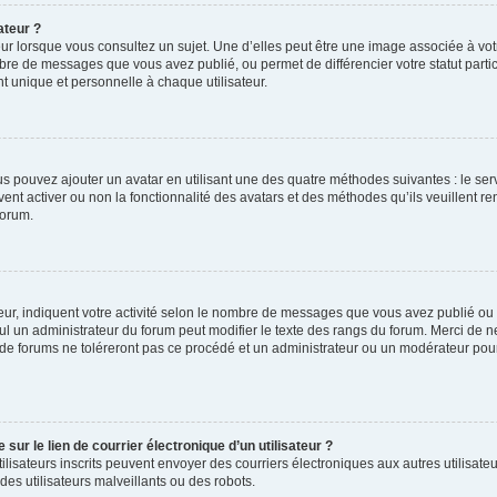
ateur ?
ur lorsque vous consultez un sujet. Une d’elles peut être une image associée à vo
mbre de messages que vous avez publié, ou permet de différencier votre statut parti
 unique et personnelle à chaque utilisateur.
ous pouvez ajouter un avatar en utilisant une des quatre méthodes suivantes : le serv
ent activer ou non la fonctionnalité des avatars et des méthodes qu’ils veuillent ren
forum.
ur, indiquent votre activité selon le nombre de messages que vous avez publié ou id
eul un administrateur du forum peut modifier le texte des rangs du forum. Merci de 
de forums ne toléreront pas ce procédé et un administrateur ou un modérateur pou
ur le lien de courrier électronique d’un utilisateur ?
s utilisateurs inscrits peuvent envoyer des courriers électroniques aux autres utili
es utilisateurs malveillants ou des robots.