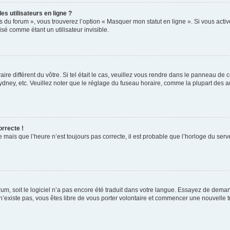
s utilisateurs en ligne ?
s du forum », vous trouverez l’option « Masquer mon statut en ligne ». Si vous activ
é comme étant un utilisateur invisible.
aire différent du vôtre. Si tel était le cas, veuillez vous rendre dans le panneau de co
ey, etc. Veuillez noter que le réglage du fuseau horaire, comme la plupart des autr
orrecte !
 mais que l’heure n’est toujours pas correcte, il est probable que l’horloge du serve
orum, soit le logiciel n’a pas encore été traduit dans votre langue. Essayez de deman
 n’existe pas, vous êtes libre de vous porter volontaire et commencer une nouvelle t