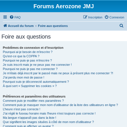
Forums Aerozone JMJ
FAQ
Inscription
Connexion
R
Accueil du forum
Foire aux questions
e
Foire aux questions
c
h
Problèmes de connexion et d’inscription
Pourquoi ai-je besoin de m’inscrire ?
e
Qu’est-ce que la COPPA ?
r
Pourquoi ne puis-je pas m’inscrire ?
Je suis inscrit mais je ne peux pas me connecter !
c
Pourquoi ne puis-je pas me connecter ?
Je m’étais déjà inscrit par le passé mais ne peux à présent plus me connecter ?!
h
J’ai perdu mon mot de passe !
e
Pourquoi suis-je déconnecté automatiquement ?
À quoi sert « Supprimer les cookies » ?
r
Préférences et paramètres des utilisateurs
Comment puis-je modifier mes paramètres ?
Comment puis-je masquer mon nom d’utilisateur de la liste des utilisateurs en ligne ?
L’heure n’est pas correcte !
J’ai réglé le fuseau horaire mais l’heure n’est toujours pas correcte !
Ma langue n’apparaît pas dans la liste !
Que signifient les images situées à côté de mon nom d’utilisateur ?
Comment puis-je afficher un avatar ?