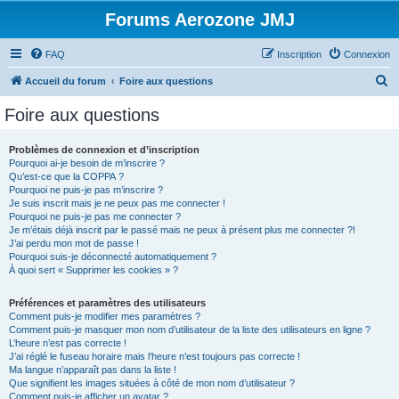
Forums Aerozone JMJ
FAQ
Inscription
Connexion
R
Accueil du forum
Foire aux questions
e
Foire aux questions
c
h
Problèmes de connexion et d’inscription
Pourquoi ai-je besoin de m’inscrire ?
e
Qu’est-ce que la COPPA ?
r
Pourquoi ne puis-je pas m’inscrire ?
Je suis inscrit mais je ne peux pas me connecter !
c
Pourquoi ne puis-je pas me connecter ?
Je m’étais déjà inscrit par le passé mais ne peux à présent plus me connecter ?!
h
J’ai perdu mon mot de passe !
e
Pourquoi suis-je déconnecté automatiquement ?
À quoi sert « Supprimer les cookies » ?
r
Préférences et paramètres des utilisateurs
Comment puis-je modifier mes paramètres ?
Comment puis-je masquer mon nom d’utilisateur de la liste des utilisateurs en ligne ?
L’heure n’est pas correcte !
J’ai réglé le fuseau horaire mais l’heure n’est toujours pas correcte !
Ma langue n’apparaît pas dans la liste !
Que signifient les images situées à côté de mon nom d’utilisateur ?
Comment puis-je afficher un avatar ?