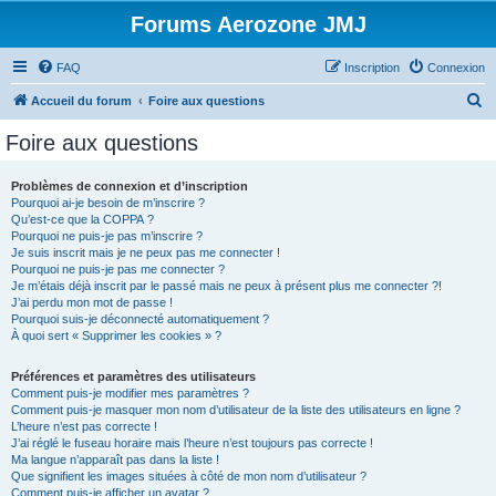
Forums Aerozone JMJ
FAQ
Inscription
Connexion
R
Accueil du forum
Foire aux questions
e
Foire aux questions
c
h
Problèmes de connexion et d’inscription
Pourquoi ai-je besoin de m’inscrire ?
e
Qu’est-ce que la COPPA ?
r
Pourquoi ne puis-je pas m’inscrire ?
Je suis inscrit mais je ne peux pas me connecter !
c
Pourquoi ne puis-je pas me connecter ?
Je m’étais déjà inscrit par le passé mais ne peux à présent plus me connecter ?!
h
J’ai perdu mon mot de passe !
e
Pourquoi suis-je déconnecté automatiquement ?
À quoi sert « Supprimer les cookies » ?
r
Préférences et paramètres des utilisateurs
Comment puis-je modifier mes paramètres ?
Comment puis-je masquer mon nom d’utilisateur de la liste des utilisateurs en ligne ?
L’heure n’est pas correcte !
J’ai réglé le fuseau horaire mais l’heure n’est toujours pas correcte !
Ma langue n’apparaît pas dans la liste !
Que signifient les images situées à côté de mon nom d’utilisateur ?
Comment puis-je afficher un avatar ?