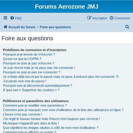
Forums Aerozone JMJ
FAQ
Inscription
Connexion
R
Accueil du forum
Foire aux questions
e
Foire aux questions
c
h
Problèmes de connexion et d’inscription
Pourquoi ai-je besoin de m’inscrire ?
e
Qu’est-ce que la COPPA ?
r
Pourquoi ne puis-je pas m’inscrire ?
Je suis inscrit mais je ne peux pas me connecter !
c
Pourquoi ne puis-je pas me connecter ?
Je m’étais déjà inscrit par le passé mais ne peux à présent plus me connecter ?!
h
J’ai perdu mon mot de passe !
e
Pourquoi suis-je déconnecté automatiquement ?
À quoi sert « Supprimer les cookies » ?
r
Préférences et paramètres des utilisateurs
Comment puis-je modifier mes paramètres ?
Comment puis-je masquer mon nom d’utilisateur de la liste des utilisateurs en ligne ?
L’heure n’est pas correcte !
J’ai réglé le fuseau horaire mais l’heure n’est toujours pas correcte !
Ma langue n’apparaît pas dans la liste !
Que signifient les images situées à côté de mon nom d’utilisateur ?
Comment puis-je afficher un avatar ?