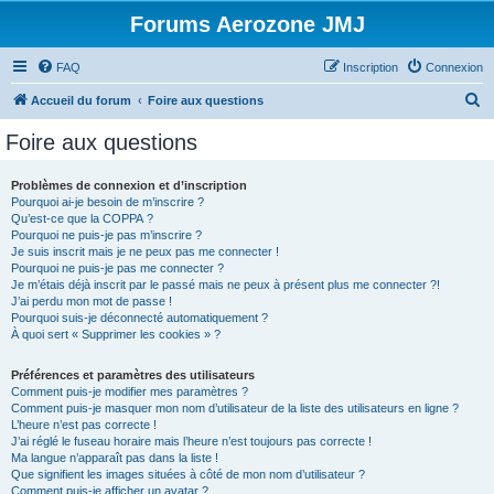
Forums Aerozone JMJ
FAQ
Inscription
Connexion
R
Accueil du forum
Foire aux questions
e
Foire aux questions
c
h
Problèmes de connexion et d’inscription
Pourquoi ai-je besoin de m’inscrire ?
e
Qu’est-ce que la COPPA ?
r
Pourquoi ne puis-je pas m’inscrire ?
Je suis inscrit mais je ne peux pas me connecter !
c
Pourquoi ne puis-je pas me connecter ?
Je m’étais déjà inscrit par le passé mais ne peux à présent plus me connecter ?!
h
J’ai perdu mon mot de passe !
e
Pourquoi suis-je déconnecté automatiquement ?
À quoi sert « Supprimer les cookies » ?
r
Préférences et paramètres des utilisateurs
Comment puis-je modifier mes paramètres ?
Comment puis-je masquer mon nom d’utilisateur de la liste des utilisateurs en ligne ?
L’heure n’est pas correcte !
J’ai réglé le fuseau horaire mais l’heure n’est toujours pas correcte !
Ma langue n’apparaît pas dans la liste !
Que signifient les images situées à côté de mon nom d’utilisateur ?
Comment puis-je afficher un avatar ?