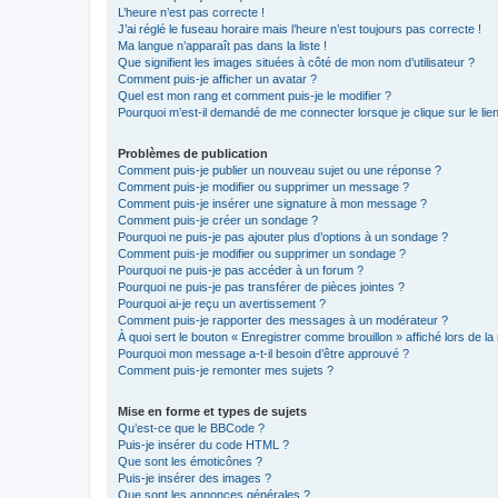
L’heure n’est pas correcte !
J’ai réglé le fuseau horaire mais l’heure n’est toujours pas correcte !
Ma langue n’apparaît pas dans la liste !
Que signifient les images situées à côté de mon nom d’utilisateur ?
Comment puis-je afficher un avatar ?
Quel est mon rang et comment puis-je le modifier ?
Pourquoi m’est-il demandé de me connecter lorsque je clique sur le lien 
Problèmes de publication
Comment puis-je publier un nouveau sujet ou une réponse ?
Comment puis-je modifier ou supprimer un message ?
Comment puis-je insérer une signature à mon message ?
Comment puis-je créer un sondage ?
Pourquoi ne puis-je pas ajouter plus d’options à un sondage ?
Comment puis-je modifier ou supprimer un sondage ?
Pourquoi ne puis-je pas accéder à un forum ?
Pourquoi ne puis-je pas transférer de pièces jointes ?
Pourquoi ai-je reçu un avertissement ?
Comment puis-je rapporter des messages à un modérateur ?
À quoi sert le bouton « Enregistrer comme brouillon » affiché lors de la 
Pourquoi mon message a-t-il besoin d’être approuvé ?
Comment puis-je remonter mes sujets ?
Mise en forme et types de sujets
Qu’est-ce que le BBCode ?
Puis-je insérer du code HTML ?
Que sont les émoticônes ?
Puis-je insérer des images ?
Que sont les annonces générales ?