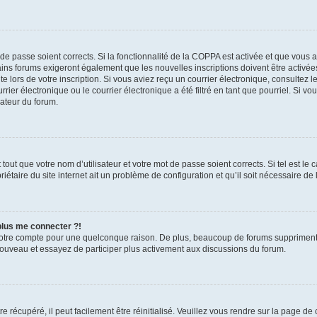
t de passe soient corrects. Si la fonctionnalité de la COPPA est activée et que vous 
ains forums exigeront également que les nouvelles inscriptions doivent être activée
te lors de votre inscription. Si vous aviez reçu un courrier électronique, consultez l
r électronique ou le courrier électronique a été filtré en tant que pourriel. Si vo
rateur du forum.
out que votre nom d’utilisateur et votre mot de passe soient corrects. Si tel est le
iétaire du site internet ait un problème de configuration et qu’il soit nécessaire de l
 plus me connecter ?!
votre compte pour une quelconque raison. De plus, beaucoup de forums suppriment pér
 nouveau et essayez de participer plus activement aux discussions du forum.
 récupéré, il peut facilement être réinitialisé. Veuillez vous rendre sur la page de