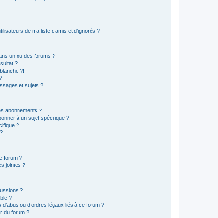
lisateurs de ma liste d’amis et d’ignorés ?
ans un ou des forums ?
sultat ?
blanche ?!
?
ssages et sujets ?
t les abonnements ?
onner à un sujet spécifique ?
ifique ?
 ?
ce forum ?
s jointes ?
cussions ?
ible ?
 d’abus ou d’ordres légaux liés à ce forum ?
r du forum ?