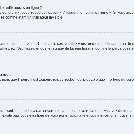
s utilisateurs en ligne ?
s du forum », vous trouverez l’option « Masquer mon statut en ligne ». Si vous activ
é comme étant un utilisateur invisible.
aire différent du vôtre. Si tel était le cas, veuillez vous rendre dans le panneau de co
ey, etc. Veuillez noter que le réglage du fuseau horaire, comme la plupart des autr
orrecte !
 mais que l’heure n’est toujours pas correcte, il est probable que l’horloge du serve
orum, soit le logiciel n’a pas encore été traduit dans votre langue. Essayez de deman
 n’existe pas, vous êtes libre de vous porter volontaire et commencer une nouvelle t