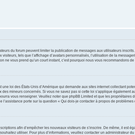
trateurs du forum peuvent limiter la publication de messages aux utilisateurs inscri
visiteurs, tels que l’affichage d’avatars personnalisés, l’utilisation de la messager
ription ne vous prend qu’un court instant, c’est pourquoi nous vous recommandons de l
t une loi des États-Unis d’Amérique qui demande aux sites internet collectant pot
 des mineurs concernés. Si vous ne savez pas si cette loi s’applique également au
 pourra vous renseigner. Veuillez noter que phpBB Limited et que les propriétaires
ue l’assistance porte sur la question « Qui dois-je contacter à propos de problèmes 
inscriptions afin d’empêcher les nouveaux visiteurs de s’inscrire. De même, il est é
s souhaitez utiliser. Pour plus d’informations, veuillez contacter un administrateur du