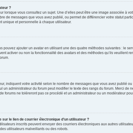
ateur ?
ur lorsque vous consultez un sujet. Une d’elles peut être une image associée à vo
mbre de messages que vous avez publié, ou permet de différencier votre statut parti
 unique et personnelle à chaque utilisateur.
ous pouvez ajouter un avatar en utilisant une des quatre méthodes suivantes : le serv
ent activer ou non la fonctionnalité des avatars et des méthodes qu’ils veuillent ren
forum.
ur, indiquent votre activité selon le nombre de messages que vous avez publié ou id
eul un administrateur du forum peut modifier le texte des rangs du forum. Merci de 
de forums ne toléreront pas ce procédé et un administrateur ou un modérateur pou
ur le lien de courrier électronique d’un utilisateur ?
s utilisateurs inscrits peuvent envoyer des courriers électroniques aux autres utili
es utilisateurs malveillants ou des robots.