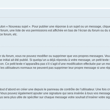
outon « Nouveau sujet ». Pour publier une réponse à un sujet ou un message, cliqu
 forum, une liste de vos permissions est affichée en bas de l’écran du forum ou du
ce forum, etc.
r du forum, vous ne pouvez modifier ou supprimer que vos propres messages. Vou
 initial ait été publié. Si quelqu’un a déjà répondu à votre message, un petit text
ion. Ce petit texte n’apparaîtra pas s’il s’agit d’une modification effectuée par un 
ue les utilisateurs normaux ne peuvent pas supprimer leur propre message si une ré
ut d’abord en créer une depuis le panneau de contrôle de l’utilisateur. Une fois c
ure. Vous pouvez également ajouter une signature qui sera insérée à tous vos mess
 vous sera plus utile de spécifier sur chaque message votre souhait d’insérer votre si