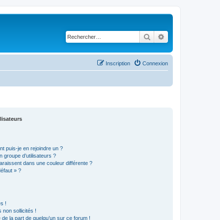
Rechercher
Recherche avancé
Inscription
Connexion
lisateurs
t puis-je en rejoindre un ?
 groupe d’utilisateurs ?
araissent dans une couleur différente ?
défaut » ?
s !
non sollicités !
e de la part de quelqu’un sur ce forum !