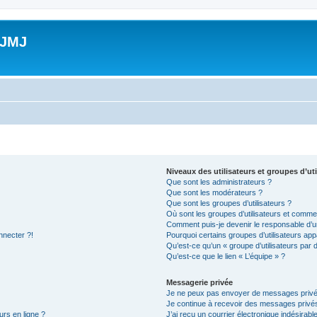
 JMJ
Niveaux des utilisateurs et groupes d’uti
Que sont les administrateurs ?
Que sont les modérateurs ?
Que sont les groupes d’utilisateurs ?
Où sont les groupes d’utilisateurs et commen
Comment puis-je devenir le responsable d’un
nnecter ?!
Pourquoi certains groupes d’utilisateurs app
Qu’est-ce qu’un « groupe d’utilisateurs par 
Qu’est-ce que le lien « L’équipe » ?
Messagerie privée
Je ne peux pas envoyer de messages privé
Je continue à recevoir des messages privés 
urs en ligne ?
J’ai reçu un courrier électronique indésirabl