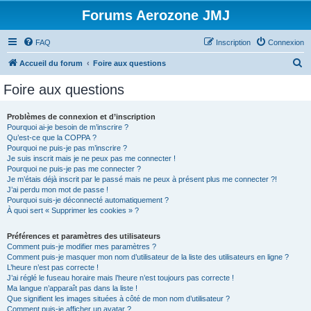
Forums Aerozone JMJ
FAQ
Inscription
Connexion
R
Accueil du forum
Foire aux questions
e
Foire aux questions
c
h
Problèmes de connexion et d’inscription
Pourquoi ai-je besoin de m’inscrire ?
e
Qu’est-ce que la COPPA ?
r
Pourquoi ne puis-je pas m’inscrire ?
Je suis inscrit mais je ne peux pas me connecter !
c
Pourquoi ne puis-je pas me connecter ?
Je m’étais déjà inscrit par le passé mais ne peux à présent plus me connecter ?!
h
J’ai perdu mon mot de passe !
e
Pourquoi suis-je déconnecté automatiquement ?
À quoi sert « Supprimer les cookies » ?
r
Préférences et paramètres des utilisateurs
Comment puis-je modifier mes paramètres ?
Comment puis-je masquer mon nom d’utilisateur de la liste des utilisateurs en ligne ?
L’heure n’est pas correcte !
J’ai réglé le fuseau horaire mais l’heure n’est toujours pas correcte !
Ma langue n’apparaît pas dans la liste !
Que signifient les images situées à côté de mon nom d’utilisateur ?
Comment puis-je afficher un avatar ?