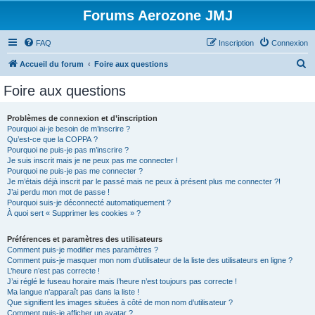
Forums Aerozone JMJ
FAQ
Inscription
Connexion
R
Accueil du forum
Foire aux questions
e
Foire aux questions
c
h
Problèmes de connexion et d’inscription
Pourquoi ai-je besoin de m’inscrire ?
e
Qu’est-ce que la COPPA ?
r
Pourquoi ne puis-je pas m’inscrire ?
Je suis inscrit mais je ne peux pas me connecter !
c
Pourquoi ne puis-je pas me connecter ?
Je m’étais déjà inscrit par le passé mais ne peux à présent plus me connecter ?!
h
J’ai perdu mon mot de passe !
e
Pourquoi suis-je déconnecté automatiquement ?
À quoi sert « Supprimer les cookies » ?
r
Préférences et paramètres des utilisateurs
Comment puis-je modifier mes paramètres ?
Comment puis-je masquer mon nom d’utilisateur de la liste des utilisateurs en ligne ?
L’heure n’est pas correcte !
J’ai réglé le fuseau horaire mais l’heure n’est toujours pas correcte !
Ma langue n’apparaît pas dans la liste !
Que signifient les images situées à côté de mon nom d’utilisateur ?
Comment puis-je afficher un avatar ?