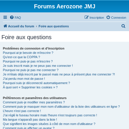
Forums Aerozone JMJ
FAQ
Inscription
Connexion
R
Accueil du forum
Foire aux questions
e
Foire aux questions
c
h
Problèmes de connexion et d’inscription
Pourquoi ai-je besoin de m’inscrire ?
e
Qu’est-ce que la COPPA ?
r
Pourquoi ne puis-je pas m’inscrire ?
Je suis inscrit mais je ne peux pas me connecter !
c
Pourquoi ne puis-je pas me connecter ?
Je m’étais déjà inscrit par le passé mais ne peux à présent plus me connecter ?!
h
J’ai perdu mon mot de passe !
e
Pourquoi suis-je déconnecté automatiquement ?
À quoi sert « Supprimer les cookies » ?
r
Préférences et paramètres des utilisateurs
Comment puis-je modifier mes paramètres ?
Comment puis-je masquer mon nom d’utilisateur de la liste des utilisateurs en ligne ?
L’heure n’est pas correcte !
J’ai réglé le fuseau horaire mais l’heure n’est toujours pas correcte !
Ma langue n’apparaît pas dans la liste !
Que signifient les images situées à côté de mon nom d’utilisateur ?
Comment puis-je afficher un avatar ?