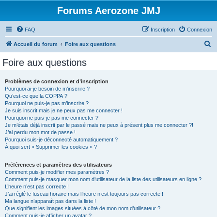
Forums Aerozone JMJ
FAQ
Inscription
Connexion
R
Accueil du forum
Foire aux questions
e
Foire aux questions
c
h
Problèmes de connexion et d’inscription
Pourquoi ai-je besoin de m’inscrire ?
e
Qu’est-ce que la COPPA ?
r
Pourquoi ne puis-je pas m’inscrire ?
Je suis inscrit mais je ne peux pas me connecter !
c
Pourquoi ne puis-je pas me connecter ?
Je m’étais déjà inscrit par le passé mais ne peux à présent plus me connecter ?!
h
J’ai perdu mon mot de passe !
e
Pourquoi suis-je déconnecté automatiquement ?
À quoi sert « Supprimer les cookies » ?
r
Préférences et paramètres des utilisateurs
Comment puis-je modifier mes paramètres ?
Comment puis-je masquer mon nom d’utilisateur de la liste des utilisateurs en ligne ?
L’heure n’est pas correcte !
J’ai réglé le fuseau horaire mais l’heure n’est toujours pas correcte !
Ma langue n’apparaît pas dans la liste !
Que signifient les images situées à côté de mon nom d’utilisateur ?
Comment puis-je afficher un avatar ?