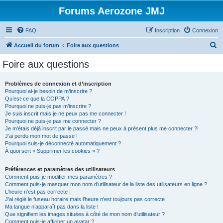
Forums Aerozone JMJ
FAQ
Inscription
Connexion
R
Accueil du forum
Foire aux questions
e
Foire aux questions
c
h
Problèmes de connexion et d’inscription
Pourquoi ai-je besoin de m’inscrire ?
e
Qu’est-ce que la COPPA ?
r
Pourquoi ne puis-je pas m’inscrire ?
Je suis inscrit mais je ne peux pas me connecter !
c
Pourquoi ne puis-je pas me connecter ?
Je m’étais déjà inscrit par le passé mais ne peux à présent plus me connecter ?!
h
J’ai perdu mon mot de passe !
e
Pourquoi suis-je déconnecté automatiquement ?
À quoi sert « Supprimer les cookies » ?
r
Préférences et paramètres des utilisateurs
Comment puis-je modifier mes paramètres ?
Comment puis-je masquer mon nom d’utilisateur de la liste des utilisateurs en ligne ?
L’heure n’est pas correcte !
J’ai réglé le fuseau horaire mais l’heure n’est toujours pas correcte !
Ma langue n’apparaît pas dans la liste !
Que signifient les images situées à côté de mon nom d’utilisateur ?
Comment puis-je afficher un avatar ?