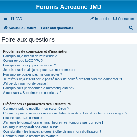
Forums Aerozone JMJ
FAQ
Inscription
Connexion
R
Accueil du forum
Foire aux questions
e
Foire aux questions
c
h
Problèmes de connexion et d’inscription
Pourquoi ai-je besoin de m’inscrire ?
e
Qu’est-ce que la COPPA ?
r
Pourquoi ne puis-je pas m’inscrire ?
Je suis inscrit mais je ne peux pas me connecter !
c
Pourquoi ne puis-je pas me connecter ?
Je m’étais déjà inscrit par le passé mais ne peux à présent plus me connecter ?!
h
J’ai perdu mon mot de passe !
e
Pourquoi suis-je déconnecté automatiquement ?
À quoi sert « Supprimer les cookies » ?
r
Préférences et paramètres des utilisateurs
Comment puis-je modifier mes paramètres ?
Comment puis-je masquer mon nom d’utilisateur de la liste des utilisateurs en ligne ?
L’heure n’est pas correcte !
J’ai réglé le fuseau horaire mais l’heure n’est toujours pas correcte !
Ma langue n’apparaît pas dans la liste !
Que signifient les images situées à côté de mon nom d’utilisateur ?
Comment puis-je afficher un avatar ?