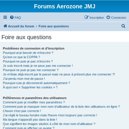
Forums Aerozone JMJ
FAQ
Inscription
Connexion
R
Accueil du forum
Foire aux questions
e
Foire aux questions
c
h
Problèmes de connexion et d’inscription
Pourquoi ai-je besoin de m’inscrire ?
e
Qu’est-ce que la COPPA ?
r
Pourquoi ne puis-je pas m’inscrire ?
Je suis inscrit mais je ne peux pas me connecter !
c
Pourquoi ne puis-je pas me connecter ?
Je m’étais déjà inscrit par le passé mais ne peux à présent plus me connecter ?!
h
J’ai perdu mon mot de passe !
e
Pourquoi suis-je déconnecté automatiquement ?
À quoi sert « Supprimer les cookies » ?
r
Préférences et paramètres des utilisateurs
Comment puis-je modifier mes paramètres ?
Comment puis-je masquer mon nom d’utilisateur de la liste des utilisateurs en ligne ?
L’heure n’est pas correcte !
J’ai réglé le fuseau horaire mais l’heure n’est toujours pas correcte !
Ma langue n’apparaît pas dans la liste !
Que signifient les images situées à côté de mon nom d’utilisateur ?
Comment puis-je afficher un avatar ?