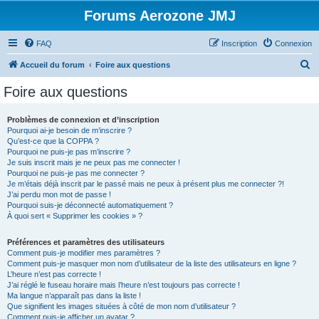
Forums Aerozone JMJ
FAQ
Inscription
Connexion
R
Accueil du forum
Foire aux questions
e
Foire aux questions
c
h
Problèmes de connexion et d’inscription
Pourquoi ai-je besoin de m’inscrire ?
e
Qu’est-ce que la COPPA ?
r
Pourquoi ne puis-je pas m’inscrire ?
Je suis inscrit mais je ne peux pas me connecter !
c
Pourquoi ne puis-je pas me connecter ?
Je m’étais déjà inscrit par le passé mais ne peux à présent plus me connecter ?!
h
J’ai perdu mon mot de passe !
e
Pourquoi suis-je déconnecté automatiquement ?
À quoi sert « Supprimer les cookies » ?
r
Préférences et paramètres des utilisateurs
Comment puis-je modifier mes paramètres ?
Comment puis-je masquer mon nom d’utilisateur de la liste des utilisateurs en ligne ?
L’heure n’est pas correcte !
J’ai réglé le fuseau horaire mais l’heure n’est toujours pas correcte !
Ma langue n’apparaît pas dans la liste !
Que signifient les images situées à côté de mon nom d’utilisateur ?
Comment puis-je afficher un avatar ?