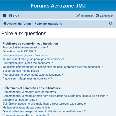
Forums Aerozone JMJ
FAQ
Inscription
Connexion
R
Accueil du forum
Foire aux questions
e
Foire aux questions
c
h
Problèmes de connexion et d’inscription
Pourquoi ai-je besoin de m’inscrire ?
e
Qu’est-ce que la COPPA ?
r
Pourquoi ne puis-je pas m’inscrire ?
Je suis inscrit mais je ne peux pas me connecter !
c
Pourquoi ne puis-je pas me connecter ?
Je m’étais déjà inscrit par le passé mais ne peux à présent plus me connecter ?!
h
J’ai perdu mon mot de passe !
e
Pourquoi suis-je déconnecté automatiquement ?
À quoi sert « Supprimer les cookies » ?
r
Préférences et paramètres des utilisateurs
Comment puis-je modifier mes paramètres ?
Comment puis-je masquer mon nom d’utilisateur de la liste des utilisateurs en ligne ?
L’heure n’est pas correcte !
J’ai réglé le fuseau horaire mais l’heure n’est toujours pas correcte !
Ma langue n’apparaît pas dans la liste !
Que signifient les images situées à côté de mon nom d’utilisateur ?
Comment puis-je afficher un avatar ?