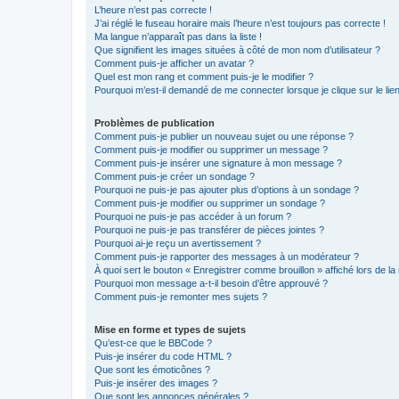
L’heure n’est pas correcte !
J’ai réglé le fuseau horaire mais l’heure n’est toujours pas correcte !
Ma langue n’apparaît pas dans la liste !
Que signifient les images situées à côté de mon nom d’utilisateur ?
Comment puis-je afficher un avatar ?
Quel est mon rang et comment puis-je le modifier ?
Pourquoi m’est-il demandé de me connecter lorsque je clique sur le lien 
Problèmes de publication
Comment puis-je publier un nouveau sujet ou une réponse ?
Comment puis-je modifier ou supprimer un message ?
Comment puis-je insérer une signature à mon message ?
Comment puis-je créer un sondage ?
Pourquoi ne puis-je pas ajouter plus d’options à un sondage ?
Comment puis-je modifier ou supprimer un sondage ?
Pourquoi ne puis-je pas accéder à un forum ?
Pourquoi ne puis-je pas transférer de pièces jointes ?
Pourquoi ai-je reçu un avertissement ?
Comment puis-je rapporter des messages à un modérateur ?
À quoi sert le bouton « Enregistrer comme brouillon » affiché lors de la 
Pourquoi mon message a-t-il besoin d’être approuvé ?
Comment puis-je remonter mes sujets ?
Mise en forme et types de sujets
Qu’est-ce que le BBCode ?
Puis-je insérer du code HTML ?
Que sont les émoticônes ?
Puis-je insérer des images ?
Que sont les annonces générales ?