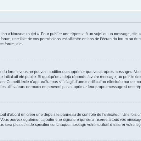
outon « Nouveau sujet ». Pour publier une réponse à un sujet ou un message, cliqu
 forum, une liste de vos permissions est affichée en bas de l’écran du forum ou du
ce forum, etc.
r du forum, vous ne pouvez modifier ou supprimer que vos propres messages. Vou
 initial ait été publié. Si quelqu’un a déjà répondu à votre message, un petit text
ion. Ce petit texte n’apparaîtra pas s’il s’agit d’une modification effectuée par un 
ue les utilisateurs normaux ne peuvent pas supprimer leur propre message si une ré
ut d’abord en créer une depuis le panneau de contrôle de l’utilisateur. Une fois c
ure. Vous pouvez également ajouter une signature qui sera insérée à tous vos mess
 vous sera plus utile de spécifier sur chaque message votre souhait d’insérer votre si