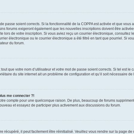
t de passe soient corrects. Si la fonctionnalité de la COPPA est activée et que vous 
ains forums exigeront également que les nouvelles inscriptions doivent être activée
te lors de votre inscription. Si vous aviez reçu un courrier électronique, consultez l
r électronique ou le courrier électronique a été filtré en tant que pourriel. Si vo
rateur du forum.
out que votre nom d’utilisateur et votre mot de passe soient corrects. Si tel est le
iétaire du site internet ait un problème de configuration et qu’il soit nécessaire de l
 plus me connecter ?!
votre compte pour une quelconque raison. De plus, beaucoup de forums suppriment pér
 nouveau et essayez de participer plus activement aux discussions du forum.
 récupéré, il peut facilement être réinitialisé. Veuillez vous rendre sur la page de