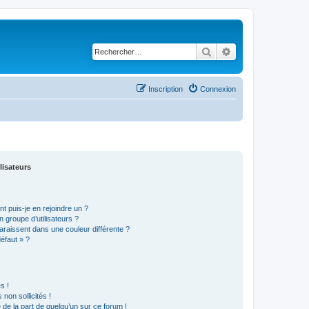
Rechercher
Recherche avancé
Inscription
Connexion
lisateurs
t puis-je en rejoindre un ?
 groupe d’utilisateurs ?
araissent dans une couleur différente ?
défaut » ?
s !
non sollicités !
e de la part de quelqu’un sur ce forum !