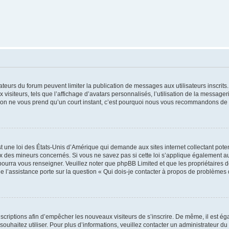
trateurs du forum peuvent limiter la publication de messages aux utilisateurs inscri
visiteurs, tels que l’affichage d’avatars personnalisés, l’utilisation de la messager
ription ne vous prend qu’un court instant, c’est pourquoi nous vous recommandons de l
t une loi des États-Unis d’Amérique qui demande aux sites internet collectant pot
 des mineurs concernés. Si vous ne savez pas si cette loi s’applique également au
 pourra vous renseigner. Veuillez noter que phpBB Limited et que les propriétaires
ue l’assistance porte sur la question « Qui dois-je contacter à propos de problèmes 
inscriptions afin d’empêcher les nouveaux visiteurs de s’inscrire. De même, il est é
s souhaitez utiliser. Pour plus d’informations, veuillez contacter un administrateur du