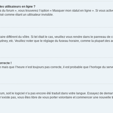
s utilisateurs en ligne ?
s du forum », vous trouverez l’option « Masquer mon statut en ligne ». Si vous activ
é comme étant un utilisateur invisible.
aire différent du vôtre. Si tel était le cas, veuillez vous rendre dans le panneau de co
ey, etc. Veuillez noter que le réglage du fuseau horaire, comme la plupart des autr
orrecte !
 mais que l’heure n’est toujours pas correcte, il est probable que l’horloge du serve
orum, soit le logiciel n’a pas encore été traduit dans votre langue. Essayez de deman
 n’existe pas, vous êtes libre de vous porter volontaire et commencer une nouvelle t