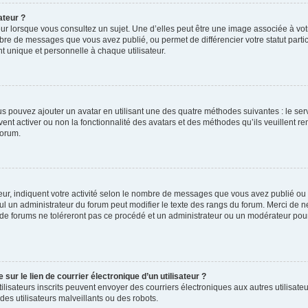
ateur ?
ur lorsque vous consultez un sujet. Une d’elles peut être une image associée à vo
mbre de messages que vous avez publié, ou permet de différencier votre statut parti
 unique et personnelle à chaque utilisateur.
ous pouvez ajouter un avatar en utilisant une des quatre méthodes suivantes : le serv
ent activer ou non la fonctionnalité des avatars et des méthodes qu’ils veuillent ren
forum.
ur, indiquent votre activité selon le nombre de messages que vous avez publié ou id
eul un administrateur du forum peut modifier le texte des rangs du forum. Merci de 
de forums ne toléreront pas ce procédé et un administrateur ou un modérateur pou
ur le lien de courrier électronique d’un utilisateur ?
s utilisateurs inscrits peuvent envoyer des courriers électroniques aux autres utili
es utilisateurs malveillants ou des robots.