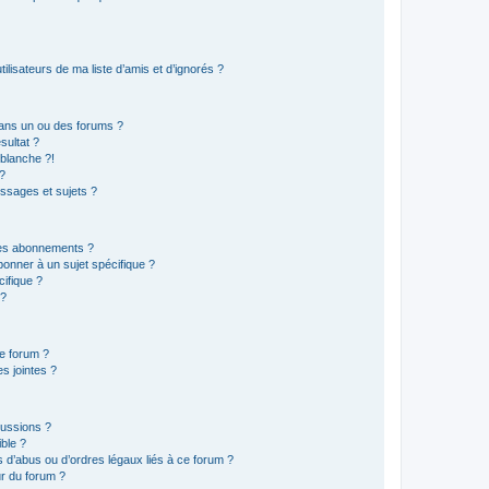
lisateurs de ma liste d’amis et d’ignorés ?
ans un ou des forums ?
sultat ?
blanche ?!
?
ssages et sujets ?
t les abonnements ?
onner à un sujet spécifique ?
ifique ?
 ?
ce forum ?
s jointes ?
cussions ?
ible ?
 d’abus ou d’ordres légaux liés à ce forum ?
r du forum ?