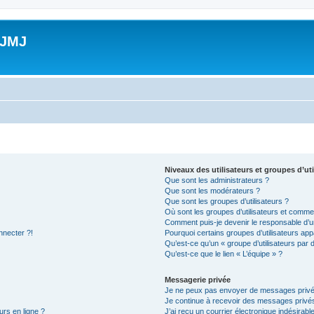
 JMJ
Niveaux des utilisateurs et groupes d’uti
Que sont les administrateurs ?
Que sont les modérateurs ?
Que sont les groupes d’utilisateurs ?
Où sont les groupes d’utilisateurs et commen
Comment puis-je devenir le responsable d’un
nnecter ?!
Pourquoi certains groupes d’utilisateurs app
Qu’est-ce qu’un « groupe d’utilisateurs par 
Qu’est-ce que le lien « L’équipe » ?
Messagerie privée
Je ne peux pas envoyer de messages privé
Je continue à recevoir des messages privés 
urs en ligne ?
J’ai reçu un courrier électronique indésirabl