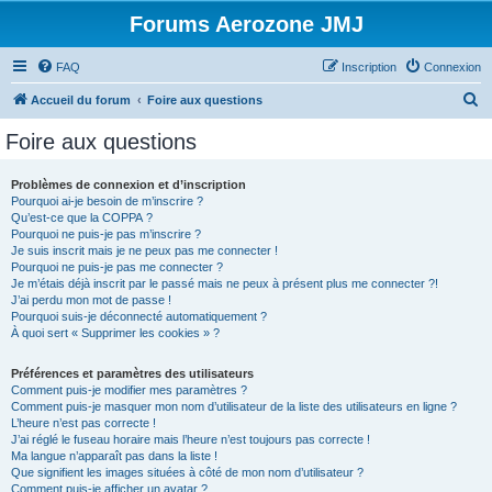
Forums Aerozone JMJ
FAQ
Inscription
Connexion
R
Accueil du forum
Foire aux questions
e
Foire aux questions
c
h
Problèmes de connexion et d’inscription
Pourquoi ai-je besoin de m’inscrire ?
e
Qu’est-ce que la COPPA ?
r
Pourquoi ne puis-je pas m’inscrire ?
Je suis inscrit mais je ne peux pas me connecter !
c
Pourquoi ne puis-je pas me connecter ?
Je m’étais déjà inscrit par le passé mais ne peux à présent plus me connecter ?!
h
J’ai perdu mon mot de passe !
e
Pourquoi suis-je déconnecté automatiquement ?
À quoi sert « Supprimer les cookies » ?
r
Préférences et paramètres des utilisateurs
Comment puis-je modifier mes paramètres ?
Comment puis-je masquer mon nom d’utilisateur de la liste des utilisateurs en ligne ?
L’heure n’est pas correcte !
J’ai réglé le fuseau horaire mais l’heure n’est toujours pas correcte !
Ma langue n’apparaît pas dans la liste !
Que signifient les images situées à côté de mon nom d’utilisateur ?
Comment puis-je afficher un avatar ?