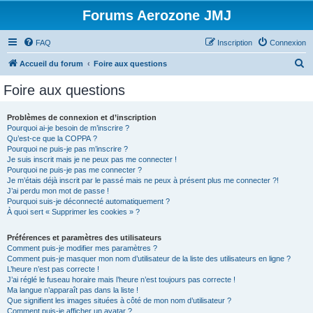
Forums Aerozone JMJ
FAQ
Inscription
Connexion
R
Accueil du forum
Foire aux questions
e
Foire aux questions
c
h
Problèmes de connexion et d’inscription
Pourquoi ai-je besoin de m’inscrire ?
e
Qu’est-ce que la COPPA ?
r
Pourquoi ne puis-je pas m’inscrire ?
Je suis inscrit mais je ne peux pas me connecter !
c
Pourquoi ne puis-je pas me connecter ?
Je m’étais déjà inscrit par le passé mais ne peux à présent plus me connecter ?!
h
J’ai perdu mon mot de passe !
e
Pourquoi suis-je déconnecté automatiquement ?
À quoi sert « Supprimer les cookies » ?
r
Préférences et paramètres des utilisateurs
Comment puis-je modifier mes paramètres ?
Comment puis-je masquer mon nom d’utilisateur de la liste des utilisateurs en ligne ?
L’heure n’est pas correcte !
J’ai réglé le fuseau horaire mais l’heure n’est toujours pas correcte !
Ma langue n’apparaît pas dans la liste !
Que signifient les images situées à côté de mon nom d’utilisateur ?
Comment puis-je afficher un avatar ?