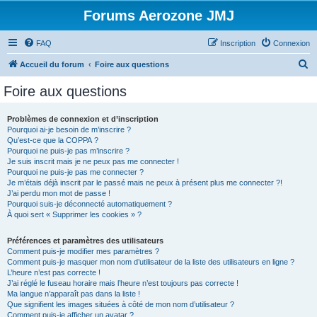
Forums Aerozone JMJ
FAQ
Inscription
Connexion
R
Accueil du forum
Foire aux questions
e
Foire aux questions
c
h
Problèmes de connexion et d’inscription
Pourquoi ai-je besoin de m’inscrire ?
e
Qu’est-ce que la COPPA ?
r
Pourquoi ne puis-je pas m’inscrire ?
Je suis inscrit mais je ne peux pas me connecter !
c
Pourquoi ne puis-je pas me connecter ?
Je m’étais déjà inscrit par le passé mais ne peux à présent plus me connecter ?!
h
J’ai perdu mon mot de passe !
e
Pourquoi suis-je déconnecté automatiquement ?
À quoi sert « Supprimer les cookies » ?
r
Préférences et paramètres des utilisateurs
Comment puis-je modifier mes paramètres ?
Comment puis-je masquer mon nom d’utilisateur de la liste des utilisateurs en ligne ?
L’heure n’est pas correcte !
J’ai réglé le fuseau horaire mais l’heure n’est toujours pas correcte !
Ma langue n’apparaît pas dans la liste !
Que signifient les images situées à côté de mon nom d’utilisateur ?
Comment puis-je afficher un avatar ?