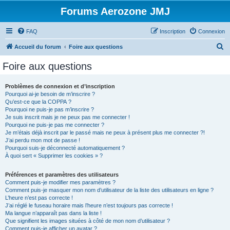
Forums Aerozone JMJ
FAQ
Inscription
Connexion
R
Accueil du forum
Foire aux questions
e
Foire aux questions
c
h
Problèmes de connexion et d’inscription
Pourquoi ai-je besoin de m’inscrire ?
e
Qu’est-ce que la COPPA ?
r
Pourquoi ne puis-je pas m’inscrire ?
Je suis inscrit mais je ne peux pas me connecter !
c
Pourquoi ne puis-je pas me connecter ?
Je m’étais déjà inscrit par le passé mais ne peux à présent plus me connecter ?!
h
J’ai perdu mon mot de passe !
e
Pourquoi suis-je déconnecté automatiquement ?
À quoi sert « Supprimer les cookies » ?
r
Préférences et paramètres des utilisateurs
Comment puis-je modifier mes paramètres ?
Comment puis-je masquer mon nom d’utilisateur de la liste des utilisateurs en ligne ?
L’heure n’est pas correcte !
J’ai réglé le fuseau horaire mais l’heure n’est toujours pas correcte !
Ma langue n’apparaît pas dans la liste !
Que signifient les images situées à côté de mon nom d’utilisateur ?
Comment puis-je afficher un avatar ?