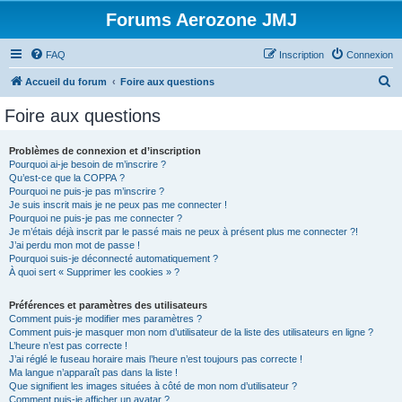
Forums Aerozone JMJ
FAQ
Inscription
Connexion
R
Accueil du forum
Foire aux questions
e
Foire aux questions
c
h
Problèmes de connexion et d’inscription
Pourquoi ai-je besoin de m’inscrire ?
e
Qu’est-ce que la COPPA ?
r
Pourquoi ne puis-je pas m’inscrire ?
Je suis inscrit mais je ne peux pas me connecter !
c
Pourquoi ne puis-je pas me connecter ?
Je m’étais déjà inscrit par le passé mais ne peux à présent plus me connecter ?!
h
J’ai perdu mon mot de passe !
e
Pourquoi suis-je déconnecté automatiquement ?
À quoi sert « Supprimer les cookies » ?
r
Préférences et paramètres des utilisateurs
Comment puis-je modifier mes paramètres ?
Comment puis-je masquer mon nom d’utilisateur de la liste des utilisateurs en ligne ?
L’heure n’est pas correcte !
J’ai réglé le fuseau horaire mais l’heure n’est toujours pas correcte !
Ma langue n’apparaît pas dans la liste !
Que signifient les images situées à côté de mon nom d’utilisateur ?
Comment puis-je afficher un avatar ?