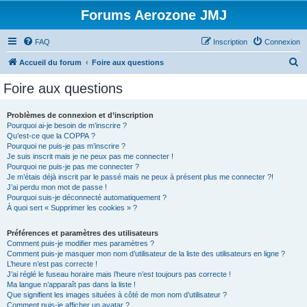
Forums Aerozone JMJ
FAQ
Inscription
Connexion
R
Accueil du forum
Foire aux questions
e
Foire aux questions
c
h
Problèmes de connexion et d’inscription
Pourquoi ai-je besoin de m’inscrire ?
e
Qu’est-ce que la COPPA ?
r
Pourquoi ne puis-je pas m’inscrire ?
Je suis inscrit mais je ne peux pas me connecter !
c
Pourquoi ne puis-je pas me connecter ?
Je m’étais déjà inscrit par le passé mais ne peux à présent plus me connecter ?!
h
J’ai perdu mon mot de passe !
e
Pourquoi suis-je déconnecté automatiquement ?
À quoi sert « Supprimer les cookies » ?
r
Préférences et paramètres des utilisateurs
Comment puis-je modifier mes paramètres ?
Comment puis-je masquer mon nom d’utilisateur de la liste des utilisateurs en ligne ?
L’heure n’est pas correcte !
J’ai réglé le fuseau horaire mais l’heure n’est toujours pas correcte !
Ma langue n’apparaît pas dans la liste !
Que signifient les images situées à côté de mon nom d’utilisateur ?
Comment puis-je afficher un avatar ?