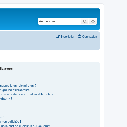
Rechercher
Recherche avancé
Inscription
Connexion
lisateurs
t puis-je en rejoindre un ?
 groupe d’utilisateurs ?
araissent dans une couleur différente ?
défaut » ?
s !
non sollicités !
e de la part de quelqu’un sur ce forum !