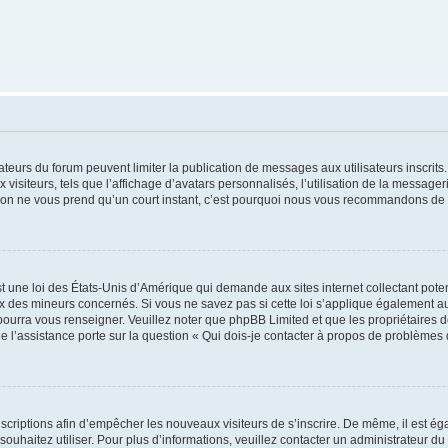
trateurs du forum peuvent limiter la publication de messages aux utilisateurs inscri
visiteurs, tels que l’affichage d’avatars personnalisés, l’utilisation de la messager
ription ne vous prend qu’un court instant, c’est pourquoi nous vous recommandons de l
t une loi des États-Unis d’Amérique qui demande aux sites internet collectant pot
 des mineurs concernés. Si vous ne savez pas si cette loi s’applique également au
 pourra vous renseigner. Veuillez noter que phpBB Limited et que les propriétaires
ue l’assistance porte sur la question « Qui dois-je contacter à propos de problèmes 
inscriptions afin d’empêcher les nouveaux visiteurs de s’inscrire. De même, il est é
s souhaitez utiliser. Pour plus d’informations, veuillez contacter un administrateur du