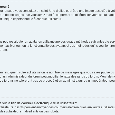
ateur ?
ur lorsque vous consultez un sujet. Une d’elles peut être une image associée à vo
mbre de messages que vous avez publié, ou permet de différencier votre statut parti
 unique et personnelle à chaque utilisateur.
ous pouvez ajouter un avatar en utilisant une des quatre méthodes suivantes : le serv
ent activer ou non la fonctionnalité des avatars et des méthodes qu’ils veuillent ren
forum.
ur, indiquent votre activité selon le nombre de messages que vous avez publié ou id
eul un administrateur du forum peut modifier le texte des rangs du forum. Merci de 
de forums ne toléreront pas ce procédé et un administrateur ou un modérateur pou
ur le lien de courrier électronique d’un utilisateur ?
s utilisateurs inscrits peuvent envoyer des courriers électroniques aux autres utili
es utilisateurs malveillants ou des robots.