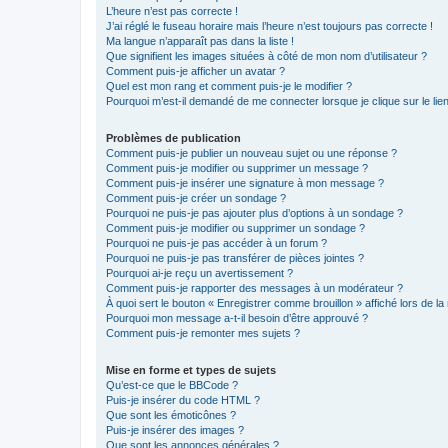
L’heure n’est pas correcte !
J’ai réglé le fuseau horaire mais l’heure n’est toujours pas correcte !
Ma langue n’apparaît pas dans la liste !
Que signifient les images situées à côté de mon nom d’utilisateur ?
Comment puis-je afficher un avatar ?
Quel est mon rang et comment puis-je le modifier ?
Pourquoi m’est-il demandé de me connecter lorsque je clique sur le lien 
Problèmes de publication
Comment puis-je publier un nouveau sujet ou une réponse ?
Comment puis-je modifier ou supprimer un message ?
Comment puis-je insérer une signature à mon message ?
Comment puis-je créer un sondage ?
Pourquoi ne puis-je pas ajouter plus d’options à un sondage ?
Comment puis-je modifier ou supprimer un sondage ?
Pourquoi ne puis-je pas accéder à un forum ?
Pourquoi ne puis-je pas transférer de pièces jointes ?
Pourquoi ai-je reçu un avertissement ?
Comment puis-je rapporter des messages à un modérateur ?
À quoi sert le bouton « Enregistrer comme brouillon » affiché lors de la 
Pourquoi mon message a-t-il besoin d’être approuvé ?
Comment puis-je remonter mes sujets ?
Mise en forme et types de sujets
Qu’est-ce que le BBCode ?
Puis-je insérer du code HTML ?
Que sont les émoticônes ?
Puis-je insérer des images ?
Que sont les annonces générales ?