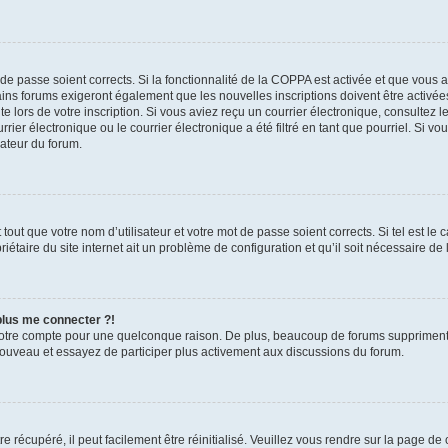
t de passe soient corrects. Si la fonctionnalité de la COPPA est activée et que vous 
ains forums exigeront également que les nouvelles inscriptions doivent être activée
te lors de votre inscription. Si vous aviez reçu un courrier électronique, consultez l
r électronique ou le courrier électronique a été filtré en tant que pourriel. Si vo
rateur du forum.
out que votre nom d’utilisateur et votre mot de passe soient corrects. Si tel est le
iétaire du site internet ait un problème de configuration et qu’il soit nécessaire de l
 plus me connecter ?!
votre compte pour une quelconque raison. De plus, beaucoup de forums suppriment pér
 nouveau et essayez de participer plus activement aux discussions du forum.
 récupéré, il peut facilement être réinitialisé. Veuillez vous rendre sur la page de