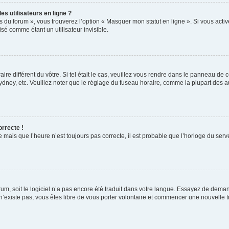
s utilisateurs en ligne ?
s du forum », vous trouverez l’option « Masquer mon statut en ligne ». Si vous activ
é comme étant un utilisateur invisible.
aire différent du vôtre. Si tel était le cas, veuillez vous rendre dans le panneau de co
ey, etc. Veuillez noter que le réglage du fuseau horaire, comme la plupart des autr
orrecte !
 mais que l’heure n’est toujours pas correcte, il est probable que l’horloge du serve
orum, soit le logiciel n’a pas encore été traduit dans votre langue. Essayez de deman
 n’existe pas, vous êtes libre de vous porter volontaire et commencer une nouvelle t