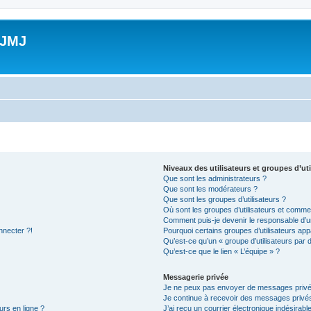
 JMJ
Niveaux des utilisateurs et groupes d’uti
Que sont les administrateurs ?
Que sont les modérateurs ?
Que sont les groupes d’utilisateurs ?
Où sont les groupes d’utilisateurs et commen
Comment puis-je devenir le responsable d’un
nnecter ?!
Pourquoi certains groupes d’utilisateurs app
Qu’est-ce qu’un « groupe d’utilisateurs par 
Qu’est-ce que le lien « L’équipe » ?
Messagerie privée
Je ne peux pas envoyer de messages privé
Je continue à recevoir des messages privés 
urs en ligne ?
J’ai reçu un courrier électronique indésirabl