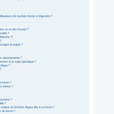
lisateurs de ma liste d’amis et d’ignorés ?
ans un ou des forums ?
sultat ?
blanche ?!
?
ssages et sujets ?
t les abonnements ?
onner à un sujet spécifique ?
ifique ?
 ?
ce forum ?
s jointes ?
cussions ?
ible ?
 d’abus ou d’ordres légaux liés à ce forum ?
r du forum ?