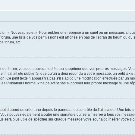
outon « Nouveau sujet ». Pour publier une réponse à un sujet ou un message, cliqu
 forum, une liste de vos permissions est affichée en bas de l’écran du forum ou du
ce forum, etc.
r du forum, vous ne pouvez modifier ou supprimer que vos propres messages. Vou
 initial ait été publié. Si quelqu’un a déjà répondu à votre message, un petit text
ion. Ce petit texte n’apparaîtra pas s’il s’agit d’une modification effectuée par un 
ue les utilisateurs normaux ne peuvent pas supprimer leur propre message si une ré
ut d’abord en créer une depuis le panneau de contrôle de l’utilisateur. Une fois c
ure. Vous pouvez également ajouter une signature qui sera insérée à tous vos mess
 vous sera plus utile de spécifier sur chaque message votre souhait d’insérer votre si