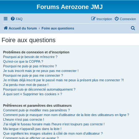
Forums Aerozone JMJ
FAQ
Inscription
Connexion
R
Accueil du forum
Foire aux questions
e
Foire aux questions
c
h
Problèmes de connexion et d’inscription
Pourquoi ai-je besoin de m’inscrire ?
e
Qu’est-ce que la COPPA ?
r
Pourquoi ne puis-je pas m’inscrire ?
Je suis inscrit mais je ne peux pas me connecter !
c
Pourquoi ne puis-je pas me connecter ?
Je m’étais déjà inscrit par le passé mais ne peux à présent plus me connecter ?!
h
J’ai perdu mon mot de passe !
e
Pourquoi suis-je déconnecté automatiquement ?
À quoi sert « Supprimer les cookies » ?
r
Préférences et paramètres des utilisateurs
Comment puis-je modifier mes paramètres ?
Comment puis-je masquer mon nom d’utilisateur de la liste des utilisateurs en ligne ?
L’heure n’est pas correcte !
J’ai réglé le fuseau horaire mais l’heure n’est toujours pas correcte !
Ma langue n’apparaît pas dans la liste !
Que signifient les images situées à côté de mon nom d’utilisateur ?
Comment puis-je afficher un avatar ?